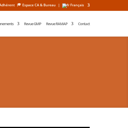
Adhérent
Espace CA & Bureau
|
Français
ènements
Revue GMP
Revue RAMAP
Contact