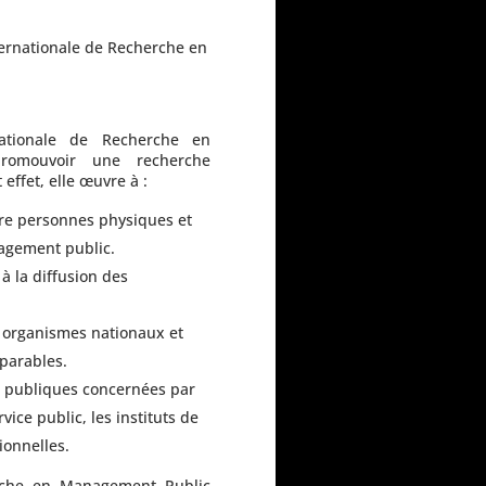
ternationale de Recherche en
ernationale de Recherche en
romouvoir une recherche
effet, elle œuvre à :
re personnes physiques et
agement public.
 la diffusion des
s organismes nationaux et
parables.
ns publiques concernées par
rvice public, les instituts de
ionnelles.
herche en Management Public