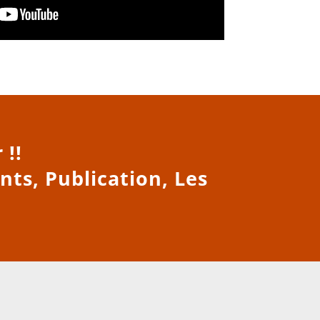
 !!
nts, Publication, Les