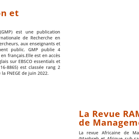
n et
(GMP) est une publication
ernationale de Recherche en
rcheurs, aux enseignants et
ent public. GMP publie 4
n français.Elle est en accès
glais sur EBSCO essentials et
16-8865) est classée rang 2
 la FNEGE de juin 2022.
La Revue RAM
de Manageme
La revue Africaine de Ma
(Maghreb et Afrique sub-sa