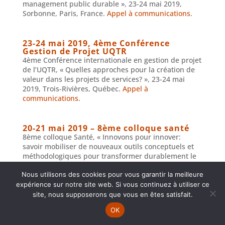
management public durable », 23-24 mai 2019,
Sorbonne, Paris, France.
Appel à communications
.
23-24 mai 2019, 4ème Conférence
Gestion de Projet UQTR
4ème Conférence internationale en gestion de projet
de l’UQTR, « Quelles approches pour la création de
valeur dans les projets de services? », 23-24 mai
2019, Trois-Rivières, Québec.
Appel à
communications
.
20-21 mai 2019 – 8ème colloque santé
8ème colloque Santé, « Innovons pour innover:
savoir mobiliser de nouveaux outils conceptuels et
méthodologiques pour transformer durablement le
champs de la santé », 20 et 21 mai 2019, Marseille,
Nous utilisons des cookies pour vous garantir la meilleure
France.
Appel à communications
.
expérience sur notre site web. Si vous continuez à utiliser ce
site, nous supposerons que vous en êtes satisfait.
16 mai 2019, Symposium MAPS
OK
Symposium MAPS Management & Psychiatrie,
« Quelles innovations organisationnelles en santé