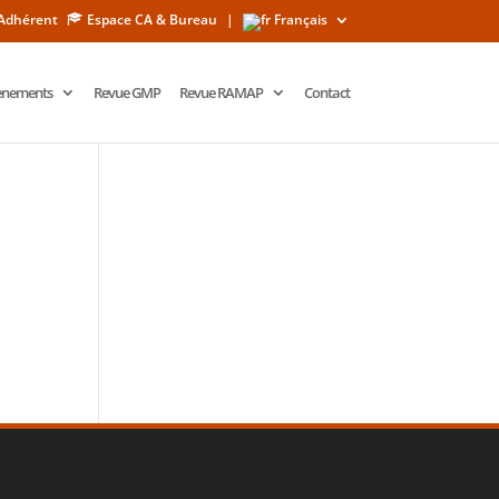
Adhérent
Espace CA & Bureau
|
Français
ènements
Revue GMP
Revue RAMAP
Contact