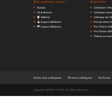
Qui sommes nous ?
Activités
Statuts
Collection L’H
CA & Bureau
Colloques asso
Adhérer
Colloque de l’
Espace Adhérent
Prix de thèse 
Espace Adhérent
Prix Thierry G
Prix Olivier K
Thèses en man
Actes des colloques
Photos colloques
Archives
Copyright AIRMAP © 2024. All Rights Reserved.