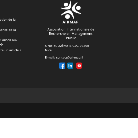
ation de la
AIRMAP
Association Internationale de
ance de la
Recherche en Management
Public
Conseil aux
e)s
5 rue du 22ème B.C.A., 06300
Nice
re un article à
E-mail:
contact@airmap.fr