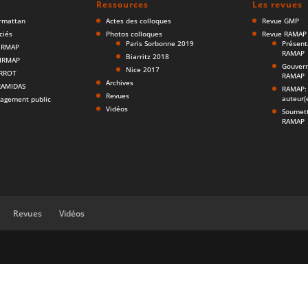
Ressources
Les revues
armattan
Actes des colloques
Revue GMP
ciés
Photos colloques
Revue RAMAP
Paris Sorbonne 2019
Présent
AIRMAP
RAMAP
Biarritz 2018
AIRMAP
Gouvern
Nice 2017
ARROT
RAMAP
Archives
ERAMIDAS
RAMAP: 
Revues
auteur(
agement public
Vidéos
Soumett
RAMAP
Revues
Vidéos