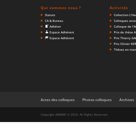
Qui sommes nous ?
Activités
Statuts
Collection L’H
CA & Bureau
Colloques asso
Adhérer
Colloque de l’
Espace Adhérent
Prix de thèse 
Espace Adhérent
Prix Thierry G
Prix Olivier K
Thèses en man
Actes des colloques
Photos colloques
Archives
Copyright AIRMAP © 2024. All Rights Reserved.