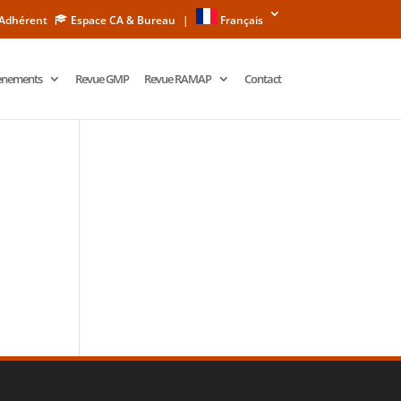
 Adhérent
Espace CA & Bureau
|
Français
ènements
Revue GMP
Revue RAMAP
Contact