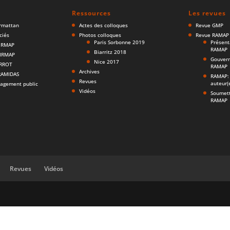
Ressources
Les revues
armattan
Actes des colloques
Revue GMP
ciés
Photos colloques
Revue RAMAP
Paris Sorbonne 2019
Présent
AIRMAP
RAMAP
Biarritz 2018
AIRMAP
Gouvern
Nice 2017
ARROT
RAMAP
Archives
ERAMIDAS
RAMAP: 
Revues
auteur(
agement public
Vidéos
Soumett
RAMAP
Revues
Vidéos