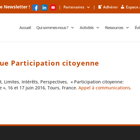
F
L
Y
e Newsletter !
|
Partenaires
|
Adhérer
Espace
a
i
o
c
n
u
e
k
t
b
e
u
o
d
b
Accueil
Qui sommes-nous ?
Activités
Ressources
Év
o
I
e
k
n
que Participation citoyenne
 Limites, Intérêts, Perspectives, « Participation citoyenne:
 », 16 et 17 juin 2016, Tours, France.
Appel à communications
.