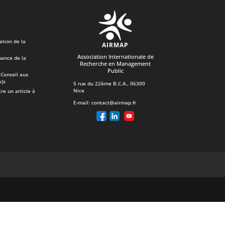
ation de la
AIRMAP
Association Internationale de
ance de la
Recherche en Management
Public
Conseil aux
e)s
5 rue du 22ème B.C.A., 06300
Nice
re un article à
E-mail:
contact@airmap.fr