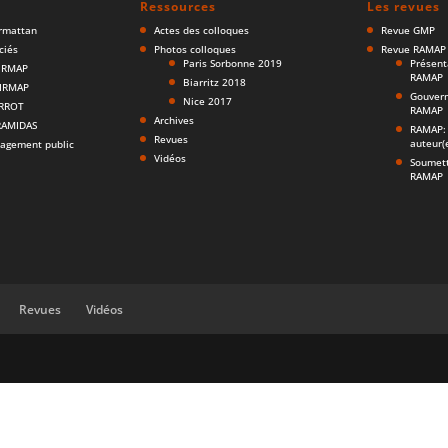
Ressources
Les revues
armattan
Actes des colloques
Revue GMP
ciés
Photos colloques
Revue RAMAP
Paris Sorbonne 2019
Présent
AIRMAP
RAMAP
Biarritz 2018
AIRMAP
Gouvern
Nice 2017
ARROT
RAMAP
Archives
ERAMIDAS
RAMAP: 
Revues
auteur(
agement public
Vidéos
Soumett
RAMAP
Revues
Vidéos