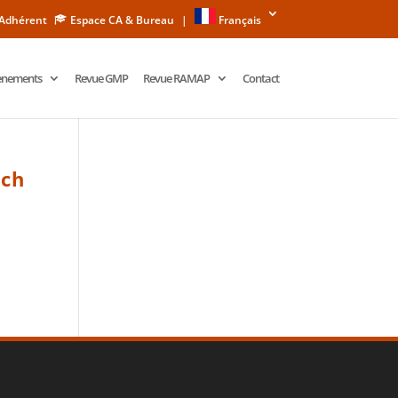
 Adhérent
Espace CA & Bureau
|
Français
ènements
Revue GMP
Revue RAMAP
Contact
rch