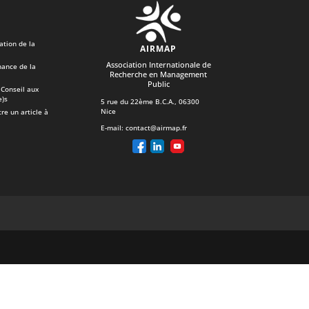
ation de la
AIRMAP
Association Internationale de
ance de la
Recherche en Management
Public
Conseil aux
e)s
5 rue du 22ème B.C.A., 06300
Nice
re un article à
E-mail:
contact@airmap.fr