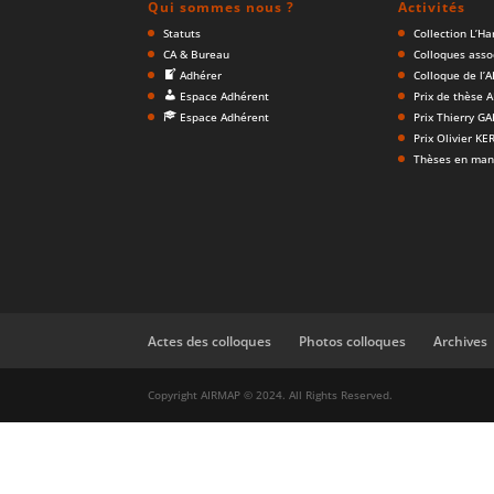
Qui sommes nous ?
Activités
Statuts
Collection L’H
CA & Bureau
Colloques asso
Adhérer
Colloque de l’
Espace Adhérent
Prix de thèse 
Espace Adhérent
Prix Thierry G
Prix Olivier K
Thèses en man
Actes des colloques
Photos colloques
Archives
Copyright AIRMAP © 2024. All Rights Reserved.