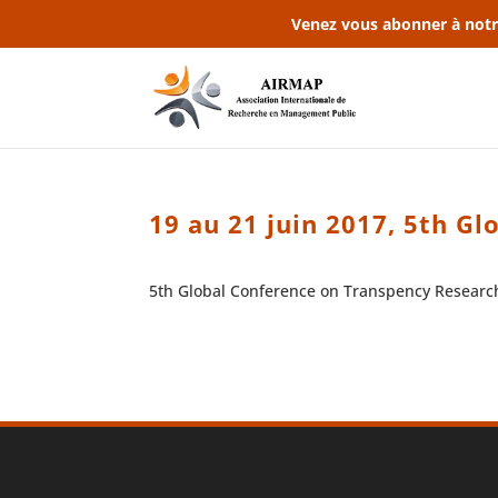
Venez vous abonner à notr
19 au 21 juin 2017, 5th G
5th Global Conference on Transpency Research,