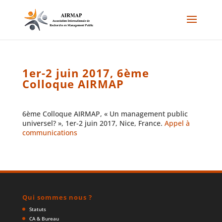
1er-2 juin 2017, 6ème
Colloque AIRMAP
6ème Colloque AIRMAP, « Un management public
universel? », 1er-2 juin 2017, Nice, France.
Appel à
communications
Qui sommes nous ?
Statuts
CA & Bureau