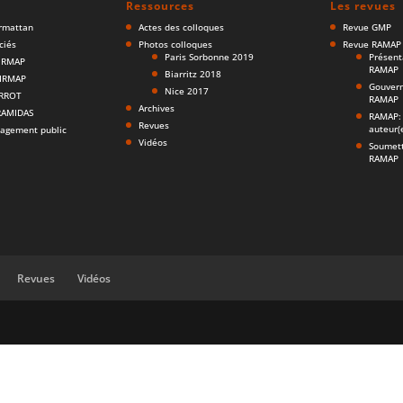
Ressources
Les revues
armattan
Actes des colloques
Revue GMP
ciés
Photos colloques
Revue RAMAP
Paris Sorbonne 2019
Présent
AIRMAP
RAMAP
Biarritz 2018
AIRMAP
Gouvern
Nice 2017
ARROT
RAMAP
Archives
ERAMIDAS
RAMAP: 
Revues
auteur(
agement public
Vidéos
Soumett
RAMAP
Revues
Vidéos