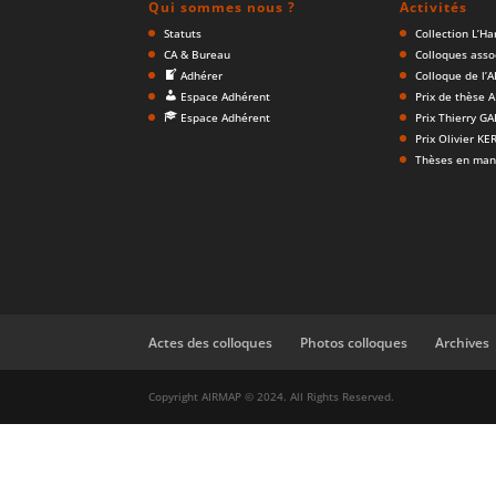
Qui sommes nous ?
Activités
Statuts
Collection L’H
CA & Bureau
Colloques asso
Adhérer
Colloque de l’
Espace Adhérent
Prix de thèse 
Espace Adhérent
Prix Thierry G
Prix Olivier K
Thèses en man
Actes des colloques
Photos colloques
Archives
Copyright AIRMAP © 2024. All Rights Reserved.