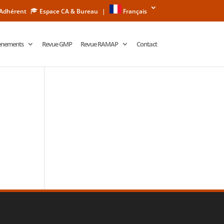
 Adhérent
Espace CA & Bureau
|
Français
ènements
Revue GMP
Revue RAMAP
Contact