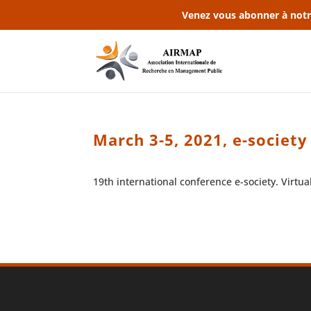
Venez vous abonner à notr
March 3-5, 2021, e-societ
19th international conference e-society. Virtu