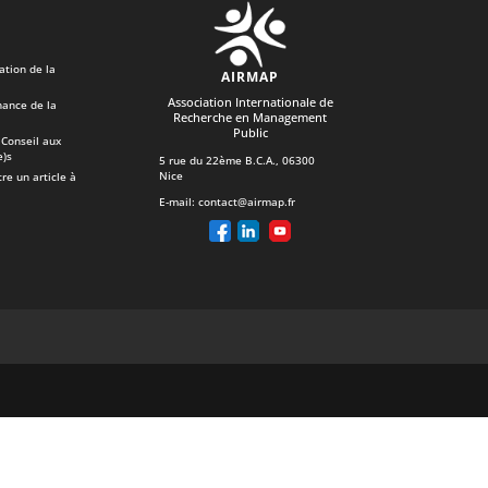
ation de la
AIRMAP
Association Internationale de
ance de la
Recherche en Management
Public
Conseil aux
e)s
5 rue du 22ème B.C.A., 06300
Nice
re un article à
E-mail:
contact@airmap.fr